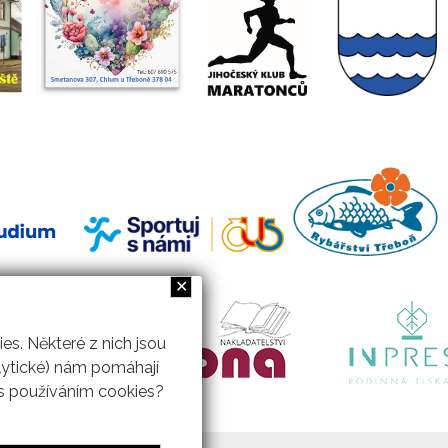
✕
s. Některé z nich jsou
lytické) nám pomáhají
 s používáním cookies?