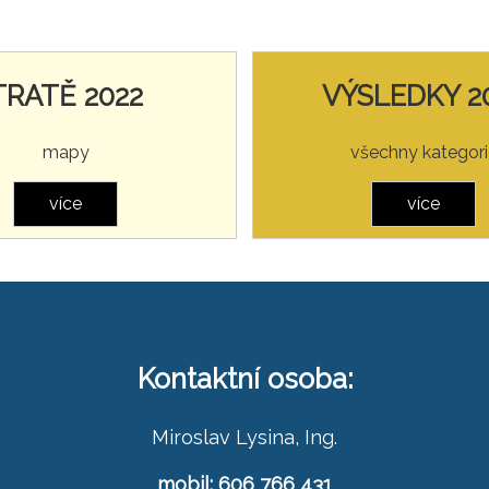
TRATĚ 2022
VÝSLEDKY 2
mapy
všechny kategori
více
více
Kontaktní osoba:
Miroslav Lysina, Ing.
mobil: 606 766 431