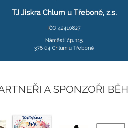
TJ Jiskra Chlum u Třeboně, z.s.
IČO 42410827
Náměstí čp. 115
378 04 Chlum u Třeboně
ARTNEŘI A SPONZOŘI BĚ